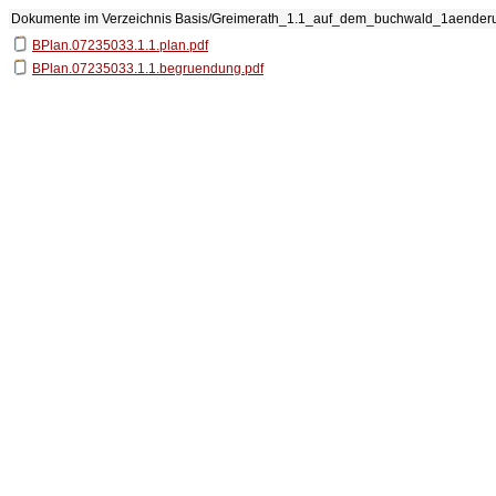
Dokumente im Verzeichnis
Basis/Greimerath_1.1_auf_dem_buchwald_1aender
BPlan.07235033.1.1.plan.pdf
BPlan.07235033.1.1.begruendung.pdf