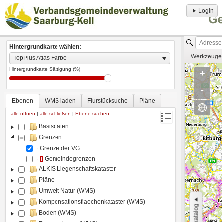
Login
Hintergrundkarte wählen:
Werkzeug
TopPlus Atlas Farbe
Hintergrundkarte Sättigung (%)
+
-
Ebenen
WMS laden
Flurstücksuche
Pläne
alle öffnen
|
alle schließen
|
Ebene suchen
Basisdaten
Grenzen
Grenze der VG
Gemeindegrenzen
ALKIS Liegenschaftskataster
Pläne
Umwelt Natur (WMS)
Kompensationsflaechenkataster (WMS)
Boden (WMS)